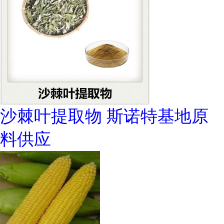
沙棘叶提取物 斯诺特基地原
料供应