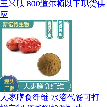
玉米肽 800道尔顿以下现货供
应
大枣膳食纤维 水溶代餐可打