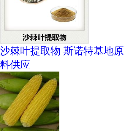
沙棘叶提取物 斯诺特基地原
料供应