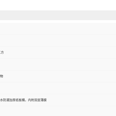
三方
物
防水防潮加厚纸板桶，内附双层薄膜