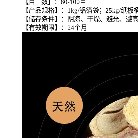
【目 数】：80-100目
【产品规格】：1kg/铝箔袋；25kg/
【储存条件】：阴凉、干燥、避光、避
【有效期限】：24个月