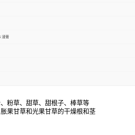
体 浸膏
老、粉草、甜草、甜根子、棒草等
、胀果甘草和光果甘草的干燥根和茎