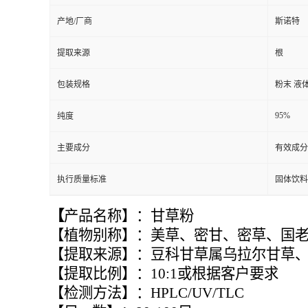
产地/厂商
斯诺特
提取来源
根
包装规格
粉末 液
95%
纯度
主要成分
有效成分
执行质量标准
固体饮料
【
产品名称】：甘草粉
【植物别称】：美草、密甘、密草、国
【提取来源】：豆科甘草属乌拉尔甘草
【提取比例】：10:1或根据客户要求
【检测方法】：HPLC/UV/TLC