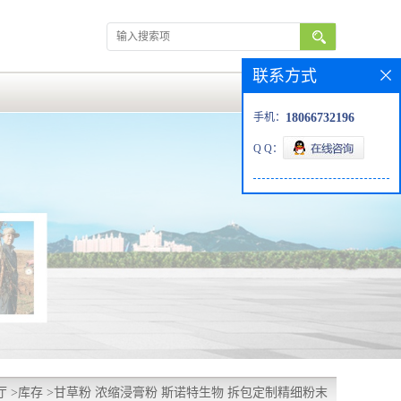
联系方式
手机：
18066732196
Q Q：
厅
>
库存
>
甘草粉 浓缩浸膏粉 斯诺特生物 拆包定制精细粉末