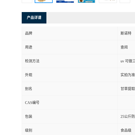
产品详请
品牌
斯诺特
用途
查阅
检测方法
uv 可做
外观
实拍为准
别名
甘草提取
CAS编号
包装
25公斤
级别
食品级