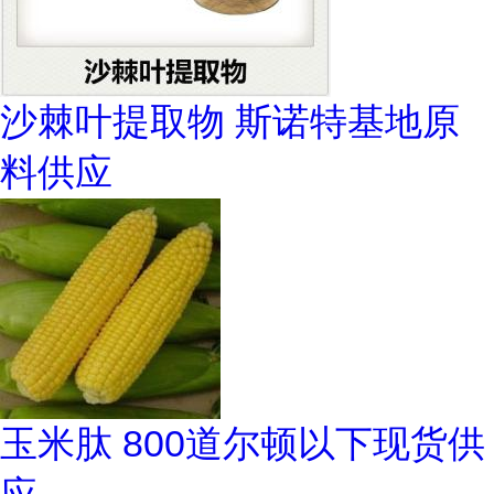
沙棘叶提取物 斯诺特基地原
料供应
玉米肽 800道尔顿以下现货供