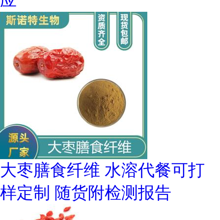
应
大枣膳食纤维 水溶代餐可打
样定制 随货附检测报告