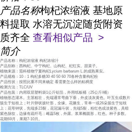
产品名称
枸杞浓缩液 基地原
料提取 水溶无沉淀随货附资
质齐全
查看相似产品 >
简介
产品名称：枸杞浓缩液 枸杞浓缩汁
产品别称：西枸杞、中宁枸杞、山枸杞、杞红实、甜菜子。
植物来源：茄科植物宁夏枸杞Lycium barbarum L.的成熟果实。
产品规格：10：1 枸杞多糖30 40 50 60 70各种含量枸杞粉
产品性状：按照比重不同来确定 看需要怎么样的粘稠度
检测方法：TLC/UV
产品包装：内用双层塑料袋1公斤铝箔，外用纸板桶（25公斤/桶）
植物形态灌木。主茎粗壮，先端通常弯曲下垂，外皮淡灰黄色。叶互生或数片
簇生于短枝上；叶片卵状披针形，全缘。花腋生，常单一或26朵簇生于短枝
上；花萼钟状，先端多23裂，花冠漏斗状，先端5裂，粉红色或淡紫色，具暗
紫色脉纹，边缘有疏纤毛；雌蕊5枚，外露。浆果椭圆形，红色。种子多数。
花期69月，果期7-10月。