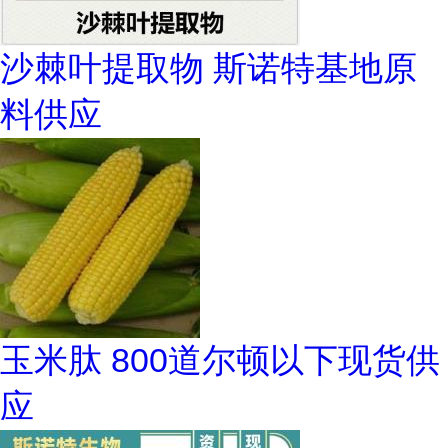
沙棘叶提取物 斯诺特基地原
料供应
玉米肽 800道尔顿以下现货供
应