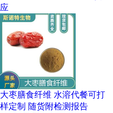
应
大枣膳食纤维 水溶代餐可打
样定制 随货附检测报告