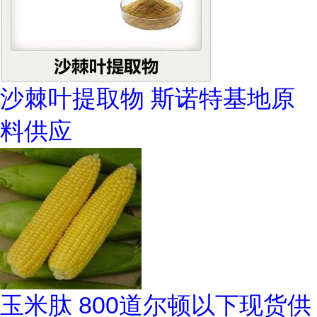
沙棘叶提取物 斯诺特基地原
料供应
玉米肽 800道尔顿以下现货供