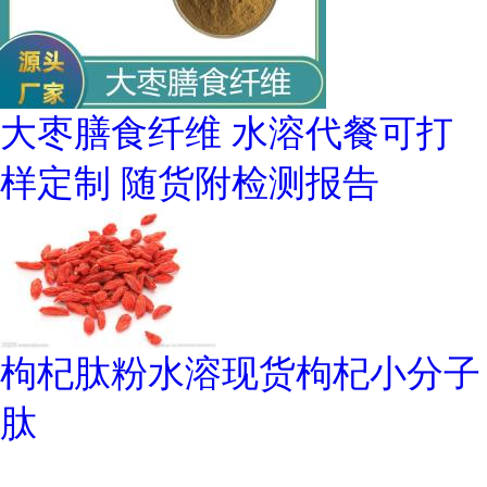
大枣膳食纤维 水溶代餐可打
样定制 随货附检测报告
枸杞肽粉水溶现货枸杞小分子
肽