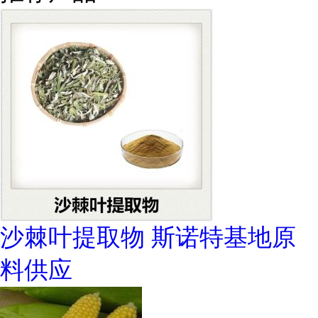
沙棘叶提取物 斯诺特基地原
料供应