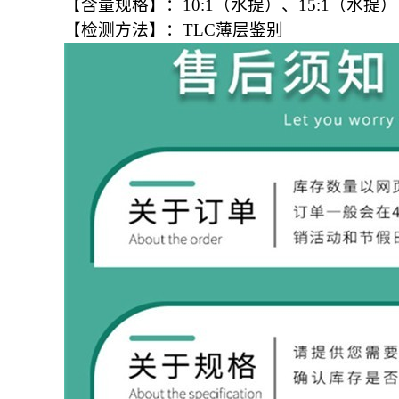
【
含量规格
】
：
10:1
（水提）、
15:1
（水提）
【
检测方法
】
：
TLC薄层鉴别