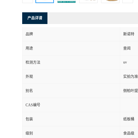
产品详请
品牌
斯诺特
用途
查阅
uv
检测方法
外观
实拍为准
别名
侧柏叶提
CAS编号
包装
纸板桶
级别
食品级