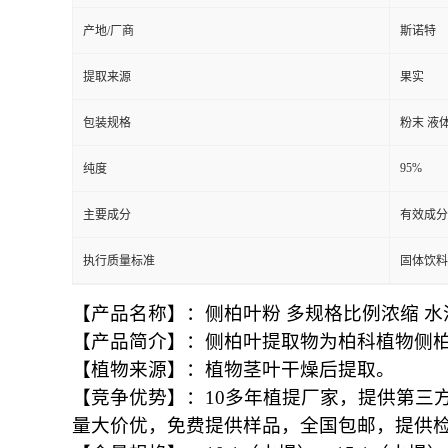
产地/厂商
斯诺特
提取来源
果实
包装规格
粉末 液
95%
纯度
主要成分
有效成分
执行质量标准
固体饮料
【产品名称】：侧柏叶粉 多规格比例浓缩 
【
产品简介
】
：
侧柏叶提取物为柏科植物侧
【
植物来源
】
：
植物茎叶干燥后提取。
【
竞争优势
】
：
10多年植提厂家，提供第三
量大价优，免费提供样品，全国包邮，提供