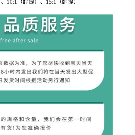
 、
10:1
（醇提）、
15:1
（醇提）