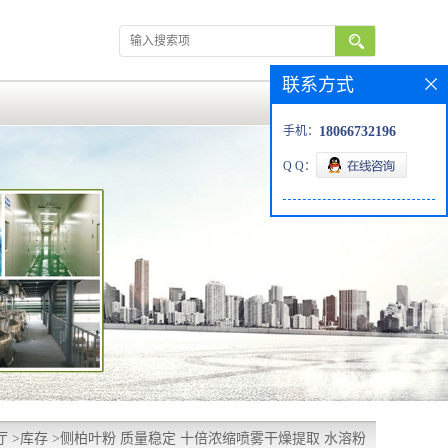
联系方式
手机：
18066732196
Q Q：
厅
>
库存
>
侧柏叶粉 质量稳定 十倍浓缩喷雾干燥提取 水溶粉