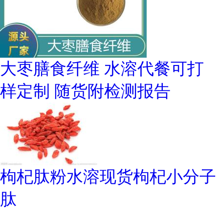
大枣膳食纤维 水溶代餐可打
样定制 随货附检测报告
枸杞肽粉水溶现货枸杞小分子
肽