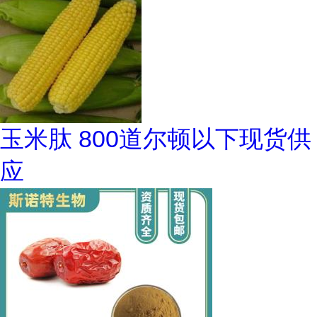
玉米肽 800道尔顿以下现货供
应