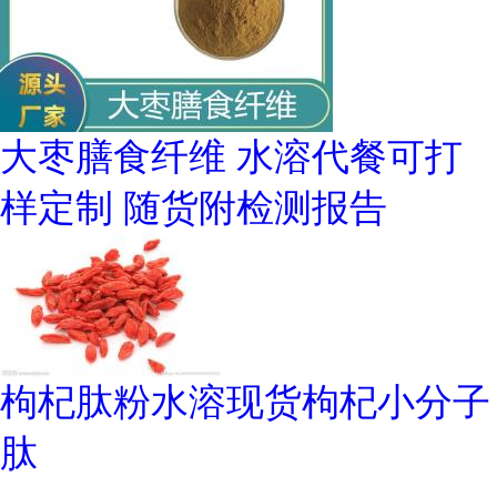
大枣膳食纤维 水溶代餐可打
样定制 随货附检测报告
枸杞肽粉水溶现货枸杞小分子
肽