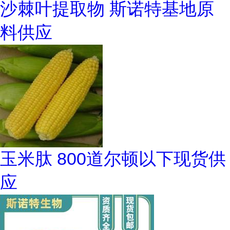
沙棘叶提取物 斯诺特基地原
料供应
玉米肽 800道尔顿以下现货供
应