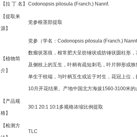
【拉 丁 名】
Codonopsis pilosula (Franch.) Nannf.
【提取来
党参根茎部提取
源】
党参（学名：Codonopsis pilosula (Fran
数瘤状茎痕，根常肥大呈纺锤状或纺锤状圆柱形，
【植物简
及侧枝上的互生，叶柄有疏短刺毛，叶片卵形或狭
介】
单生于枝端，与叶柄互生或近于对生，花冠上位，
10月开花结果。产地中国北方海拔1560-3100
【产品规
30:1 20:1 10:1多规格浓缩比例提取
格】
【检测方
TLC