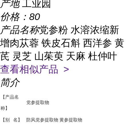
产地
工业园
价格：
80
产品名称
党参粉 水溶浓缩新
增肉苁蓉 铁皮石斛 西洋参 黄
芪 灵芝 山茱萸 天麻 杜仲叶
查看相似产品 >
简介
【产品名
党参提取物
称】
【别 名】
防风党参提取物 黄参提取物