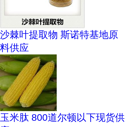
沙棘叶提取物 斯诺特基地原
料供应
玉米肽 800道尔顿以下现货供