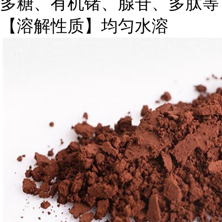
多糖、有机锗、腺苷、多肽等
【溶解性质】均匀水溶