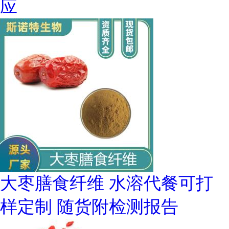
应
大枣膳食纤维 水溶代餐可打
样定制 随货附检测报告