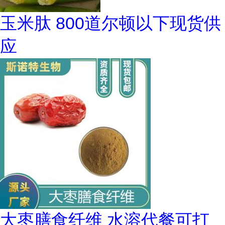
玉米肽 800道尔顿以下现货供
应
大枣膳食纤维 水溶代餐可打