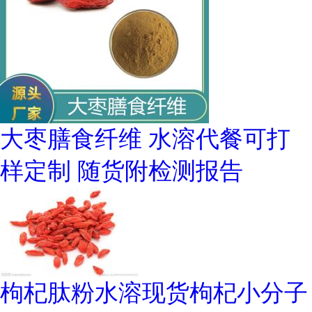
大枣膳食纤维 水溶代餐可打
样定制 随货附检测报告
枸杞肽粉水溶现货枸杞小分子