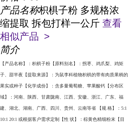
产品名称
枳椇子粉 多规格浓
缩提取 拆包打样一公斤
查看
相似产品 >
简介
【产品名称】：枳椇子粉
【原料别名】：拐枣、鸡爪梨、鸡矩
子、甜半夜
【提取来源】：为鼠李科植物枳椇的带有肉质果柄的
果实或种子
【化学成份】：含多量葡萄糖、苹果酸钙
【分布区
域】：河南、陕西、甘肃陇南、江西、安徽、浙江、广东、福
建、湖北、湖南、广西、四川、贵州、云南等省
【规 格】：5:1
10:1 20:1 或根据客户需求定制
【性 状】：棕黄色精细粉末
【目