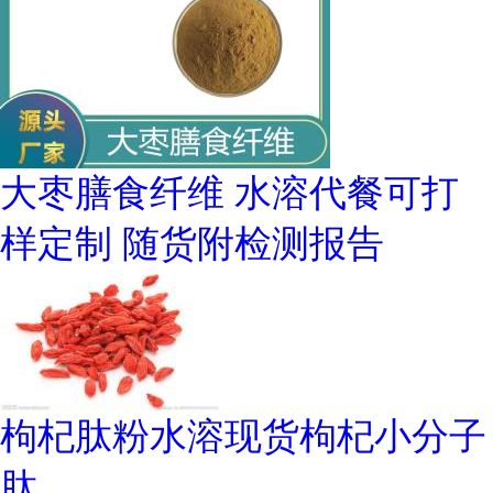
大枣膳食纤维 水溶代餐可打
样定制 随货附检测报告
枸杞肽粉水溶现货枸杞小分子
肽