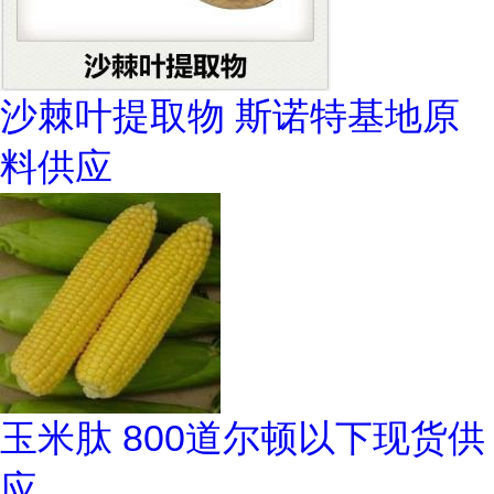
沙棘叶提取物 斯诺特基地原
料供应
玉米肽 800道尔顿以下现货供
应