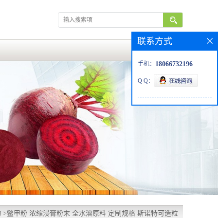
联系方式
手机：
18066732196
Q Q：
物
>
鳖甲粉 浓缩浸膏粉末 全水溶原料 定制规格 斯诺特可造粒