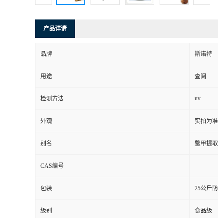
产品详请
品牌
斯诺特
用途
查阅
uv
检测方法
外观
实拍为准
别名
鳖甲提取
CAS编号
包装
25公斤
级别
食品级