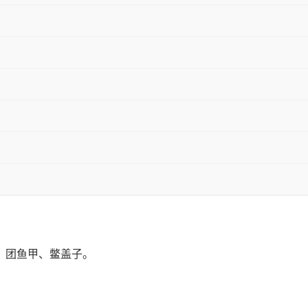
盖、团鱼甲、鳖盖子。