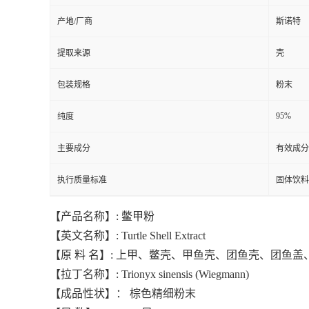
产地/厂商
斯诺特
提取来源
壳
包装规格
粉末
95%
纯度
主要成分
有效成分
执行质量标准
固体饮料
【产品名称】: 鳖甲粉
【英文名称】: Turtle Shell Extract
【原 料 名】: 上甲、鳖壳、甲鱼壳、团鱼壳、团鱼
【拉丁名称】: Trionyx sinensis (Wiegmann)
【成品性状】： 棕色精细粉末