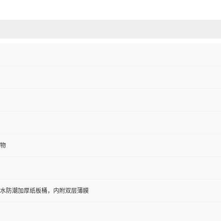
物
防水防潮加厚纸板桶，内附双层薄膜