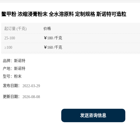
鳖甲粉 浓缩浸膏粉末 全水溶原料 定制规格 斯诺特可造粒
起订量 (千克)
价格
25-100
￥
180 /千克
≥100
￥
160 /千克
品牌：
斯诺特
产地：
斯诺特
型号：
粉末
发布日期：
2022-03-29
更新日期：
2026-08-08
发送咨询信息