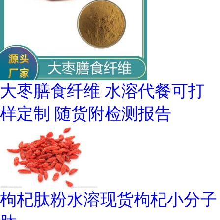
大枣膳食纤维 水溶代餐可打
样定制 随货附检测报告
枸杞肽粉水溶现货枸杞小分子