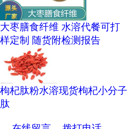
大枣膳食纤维 水溶代餐可打
样定制 随货附检测报告
枸杞肽粉水溶现货枸杞小分子
肽
在线留言
拨打电话