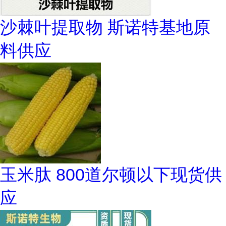
沙棘叶提取物 斯诺特基地原
料供应
玉米肽 800道尔顿以下现货供
应