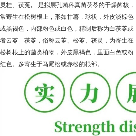
灵桂、茯菟。 是拟层孔菌科真菌茯苓的干燥菌核，
常寄生在松树根上，形如甘薯，球状，外皮淡棕色
或黑褐色，内部粉色或白色，精制后称为白茯苓或
者云苓。
茯苓，俗称云苓、松苓、茯灵，为寄生在
松树根上的菌类植物，外皮黑褐色，里面白色或粉
红色。多寄生于马尾松或赤松的根部。