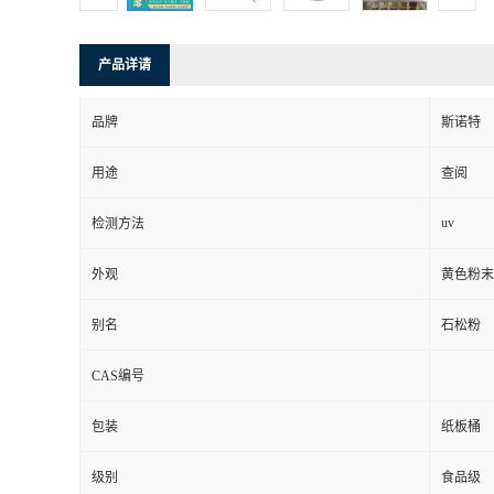
产品详请
品牌
斯诺特
用途
查阅
uv
检测方法
外观
黄色粉末
别名
石松粉
CAS编号
包装
纸板桶
级别
食品级