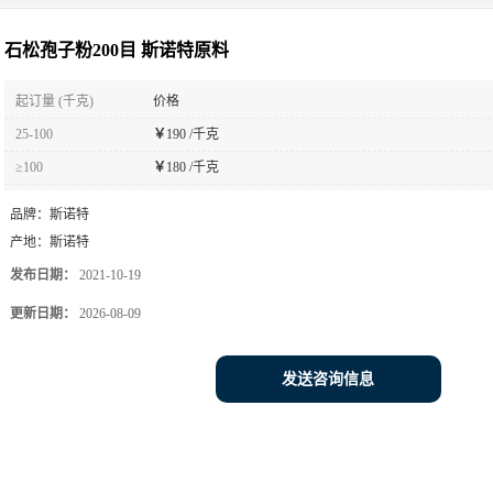
石松孢子粉200目 斯诺特原料
起订量 (千克)
价格
25-100
￥
190 /千克
≥100
￥
180 /千克
品牌：
斯诺特
产地：
斯诺特
发布日期：
2021-10-19
更新日期：
2026-08-09
发送咨询信息