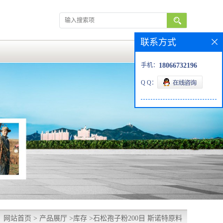
联系方式
手机：
18066732196
Q Q：
：
网站首页
>
产品展厅
>
库存
>
石松孢子粉200目 斯诺特原料