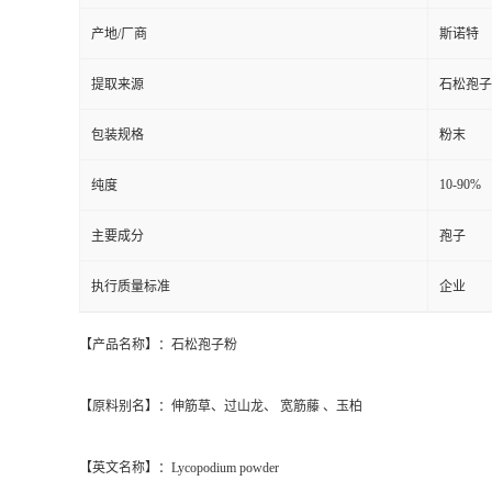
产地/厂商
斯诺特
提取来源
石松孢子
包装规格
粉末
10-90%
纯度
主要成分
孢子
执行质量标准
企业
【产品名称】：石松孢子粉
【原料别名】：伸筋草、过山龙、 宽筋藤 、玉柏
【英文名称】：Lycopodium powder