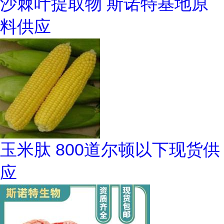
沙棘叶提取物 斯诺特基地原
料供应
玉米肽 800道尔顿以下现货供
应