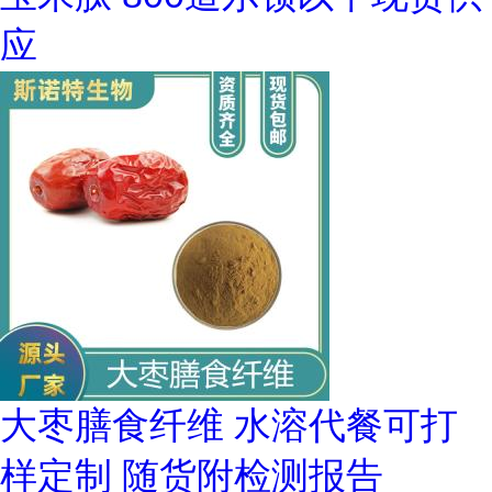
应
大枣膳食纤维 水溶代餐可打
样定制 随货附检测报告