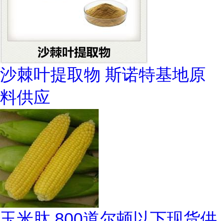
沙棘叶提取物 斯诺特基地原
料供应
玉米肽 800道尔顿以下现货供