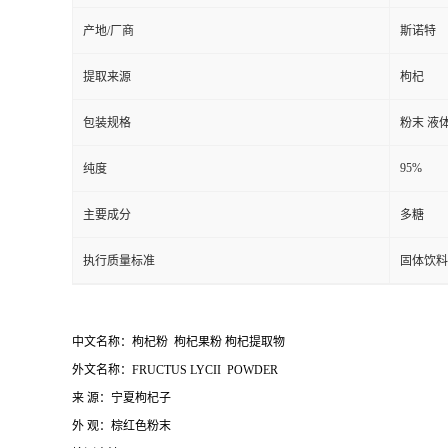
产地/厂商
斯诺特
提取来源
枸杞
包装规格
粉末 液
95%
纯度
主要成分
多糖
执行质量标准
固体饮料
中文名称：枸杞粉 枸杞果粉 枸杞提取物
外文名称：FRUCTUS LYCII POWDER
来 源：宁夏枸杞子
外 观：棕红色粉末