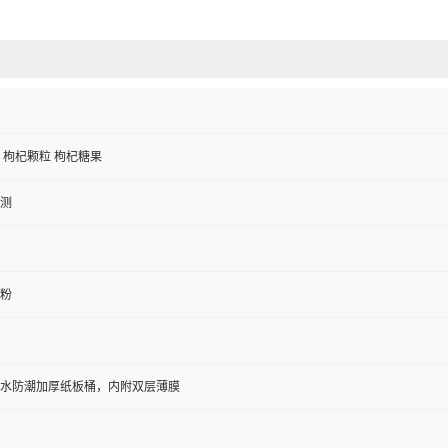
 枸杞颗粒 枸杞糖果
测
粉
防水防潮加厚纸板桶，内附双层薄膜