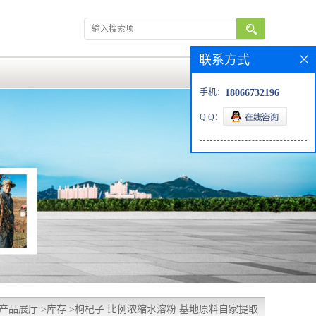
联系方式
手机：
18066732196
Q Q：
产品展厅
>
库存
>
枸杞子 比例浓缩水溶粉 基地原料自家提取