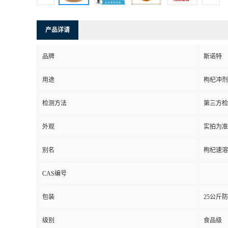
产品详请
品牌
斯诺特
用途
枸杞冲剂
检测方法
第三方检
外观
实拍为准
别名
枸杞速溶
CAS编号
包装
25公斤
级别
食品级