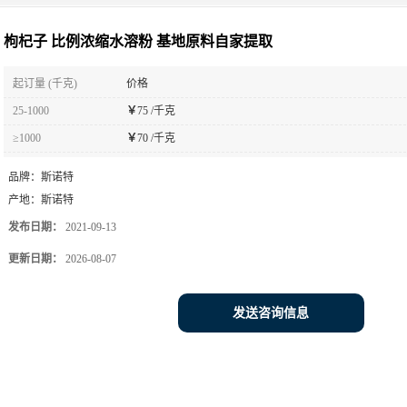
枸杞子 比例浓缩水溶粉 基地原料自家提取
起订量 (千克)
价格
25-1000
￥
75 /千克
≥1000
￥
70 /千克
品牌：
斯诺特
产地：
斯诺特
发布日期：
2021-09-13
更新日期：
2026-08-07
发送咨询信息