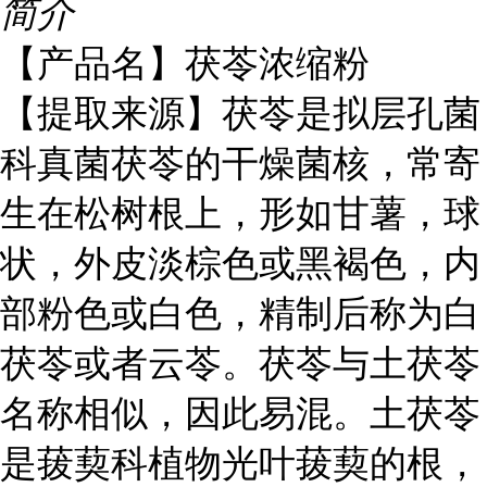
简介
【产品名】茯苓浓缩粉
【提取来源】
茯苓是拟层孔菌
科真菌茯苓的干燥菌核，常寄
生在松树根上，形如甘薯，球
状，外皮淡棕色或黑褐色，内
部粉色或白色，精制后称为白
茯苓或者云苓。茯苓与土茯苓
名称相似，因此易混。土茯苓
是菝葜科植物光叶菝葜的根，