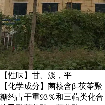
【性味】甘、淡，平
【化学成分】菌核含β-茯苓聚
糖约占干重93％和三萜类化合