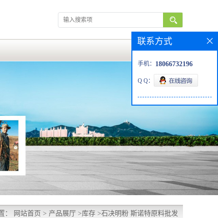
联系方式
手机：
18066732196
Q Q：
置：
网站首页
>
产品展厅
>
库存
>
石决明粉 斯诺特原料批发