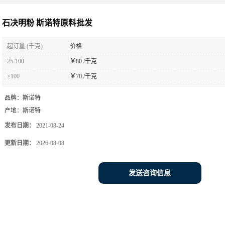
石决明粉 斯诺特原料批发
起订量 (千克)
价格
25-100
￥
80 /千克
≥100
￥
70 /千克
品牌：
斯诺特
产地：
斯诺特
发布日期：
2021-08-24
更新日期：
2026-08-08
发送咨询信息