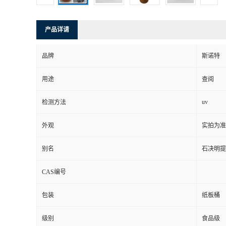
产品详请
品牌
斯诺特
用途
查阅
uv
检测方法
外观
实拍为准
别名
石决明提
CAS编号
包装
纸板桶
级别
食品级