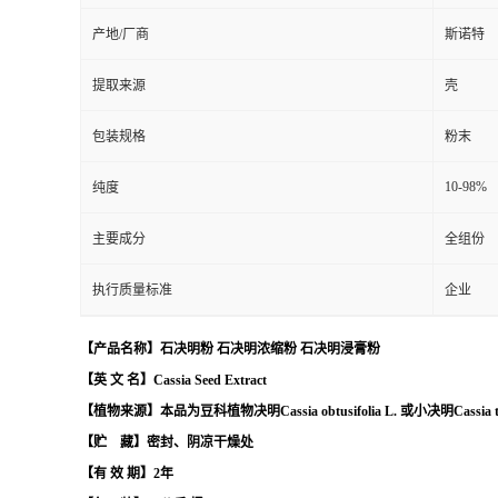
产地/厂商
斯诺特
提取来源
壳
包装规格
粉末
10-98%
纯度
主要成分
全组份
执行质量标准
企业
【产品名称】
石决明
粉
石决明浓缩粉
石决明浸膏粉
【英
文
名】Cassia Seed Extract
【植物来源】本品为豆科植物决明
Cassia obtusifolia L. 或小决明Cas
【贮
藏】密封、阴凉干燥处
【有
效
期】
2年