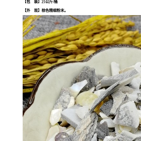
【包
装】25公斤/桶
【外
观】棕色精细粉末。