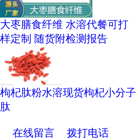
大枣膳食纤维 水溶代餐可打
样定制 随货附检测报告
枸杞肽粉水溶现货枸杞小分子
肽
在线留言
拨打电话