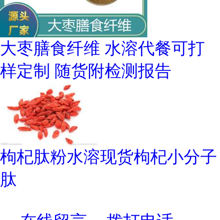
大枣膳食纤维 水溶代餐可打
样定制 随货附检测报告
枸杞肽粉水溶现货枸杞小分子
肽